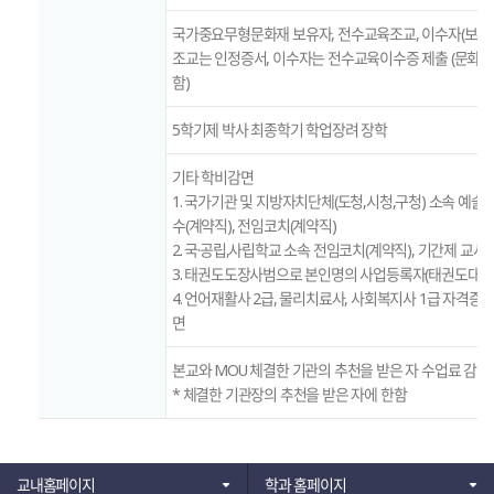
국가중요무형문화재 보유자, 전수교육조교, 이수자(보유
조교는 인정증서, 이수자는 전수교육이수증 제출 (문화재
함)
5학기제 박사 최종학기 학업장려 장학
기타 학비감면
1. 국가기관 및 지방자치단체(도청,시청,구청) 소속 예술단
수(계약직), 전임코치(계약직)
2. 국·공립,사립학교 소속 전임코치(계약직), 기간제 교사
3. 태권도도장사범으로 본인명의 사업등록자(태권도대학
4. 언어재활사 2급, 물리치료사, 사회복지사 1급 자격증 
면
본교와 MOU 체결한 기관의 추천을 받은 자 수업료 감면
* 체결한 기관장의 추천을 받은 자에 한함
교내홈페이지
학과 홈페이지