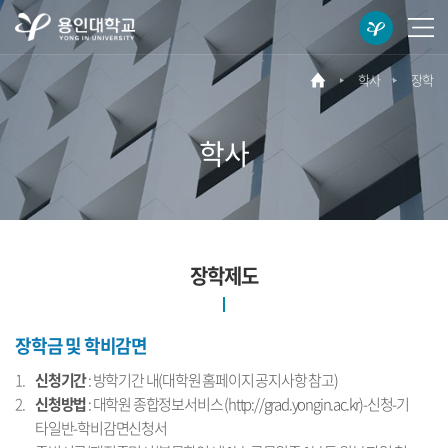
용
메
인
뉴
대
열
학사
장학
메
학
기
인
교
바
학사
로
가
기
장학제도
장학금 및 학비감면
신청기간
: 방학기간 내(대학원 홈페이지 공지사항 참고)
신청방법
: 대학원 종합정보서비스 (http://grad.yongin.ac.kr)-신청-기
타일반-학비감면신청서