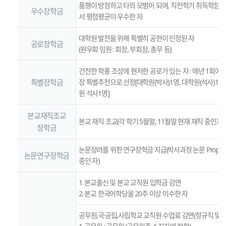
품행이 방정하고 타의 모범이 되며, 직전학기 취득학점을
우수장학금
서 평점평균이 우수한 자
대학원 발전을 위해 특별히 공헌이 인정된 자
공로장학금
(원우회 임원 : 회장, 부회장, 총무 등)
건전한 학풍 조성에 현저한 공로가 있는 자 : 매년 1회에
특별장학금
장 특별추천으로 선정[대학원(박사)1명, 대학원(석사)1명
원 석사1명]
본교재직조교
본교 재직 조교(각 학기 5월말, 11월말 현재 재직 중인자)
장학금
논문장려를 위한 연구장학금 지급(박사과정 논문 Proposa
논문연구장학금
중인 자)
1. 본교출신 및 본교 교직원 입학금 감면
2. 본교 한국어학당을 20주 이상 이수한 자
공무원,국·공립,사립학교 교직원 수업료 감면(정규직 및 