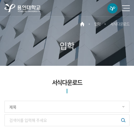
용
메
인
뉴
대
열
입학
서식다운로드
메
학
기
인
교
바
입학
로
가
기
서식다운로드
검
색