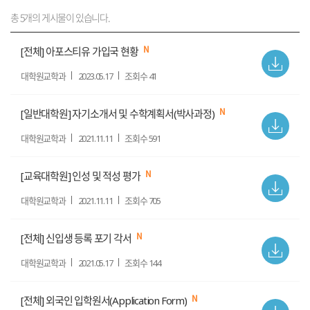
총 5개의 게시물이 있습니다.
[전체] 아포스티유 가입국 현황
첨
부
대학원교학과
2023.05.17
조회수 41
파
일
[일반대학원] 자기소개서 및 수학계획서(박사과정)
첨
부
대학원교학과
2021.11.11
조회수 591
파
일
[교육대학원] 인성 및 적성 평가
첨
부
대학원교학과
2021.11.11
조회수 705
파
일
[전체] 신입생 등록 포기 각서
첨
부
대학원교학과
2021.05.17
조회수 144
파
일
[전체] 외국인 입학원서(Application Form)
첨